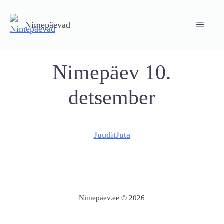
Skip
to
Nimepäevad
Menu
content
Nimepäev 10.
detsember
Juudit
Juta
Nimepäev.ee © 2026