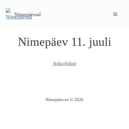
Skip
to
Nimepäevad
Menu
content
Nimepäev 11. juuli
Asko
Askur
Nimepäev.ee © 2026