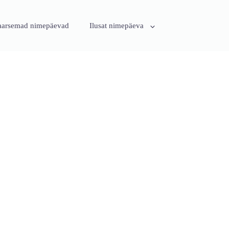
aarsemad nimepäevad
Ilusat nimepäeva