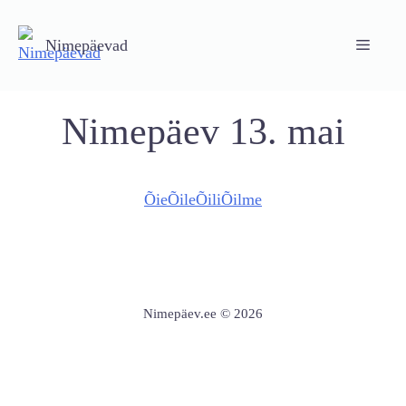
Skip
to
Nimepäevad
Menu
content
Nimepäev 13. mai
Õie
Õile
Õili
Õilme
Nimepäev.ee © 2026