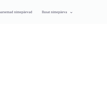
aarsemad nimepäevad
Ilusat nimepäeva