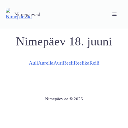
Skip
to
Nimepäevad
Menu
content
Nimepäev 18. juuni
Auli
Aurelia
Auri
Reeli
Reelika
Reili
Nimepäev.ee © 2026