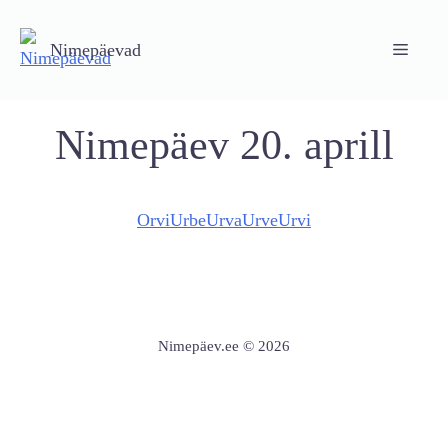
Skip
to
Nimepäevad
Menu
content
Nimepäev 20. aprill
Orvi
Urbe
Urva
Urve
Urvi
Nimepäev.ee © 2026