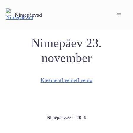
Skip
to
Nimepäevad
Menu
content
Nimepäev 23.
november
Kleement
Leemet
Leemo
Nimepäev.ee © 2026