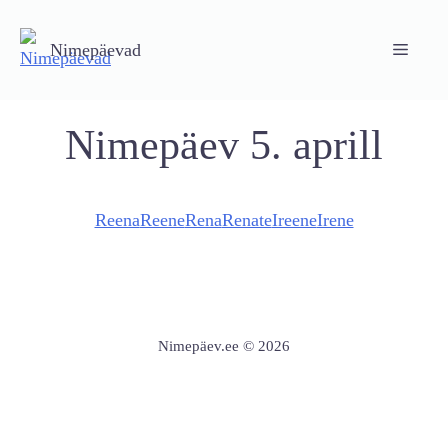
Skip
to
Nimepäevad
Menu
content
Nimepäev 5. aprill
Reena
Reene
Rena
Renate
Ireene
Irene
Nimepäev.ee © 2026