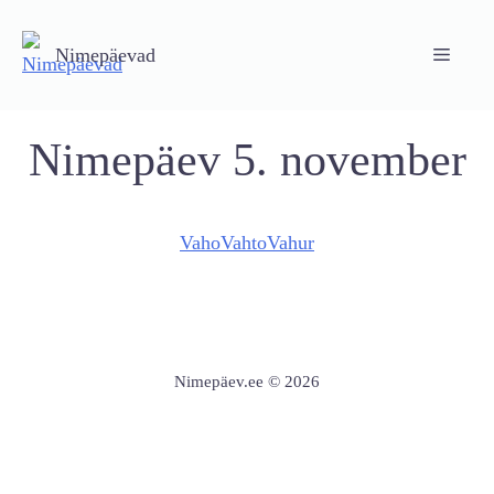
Skip
to
Nimepäevad
Menu
content
Nimepäev 5. november
Vaho
Vahto
Vahur
Nimepäev.ee © 2026