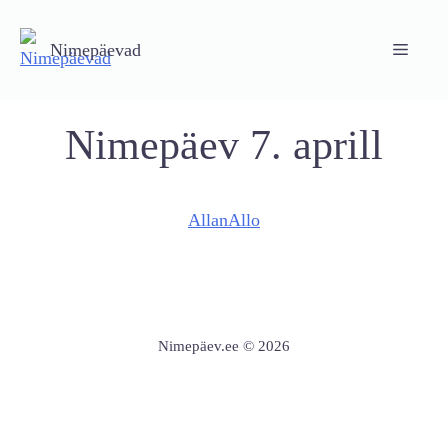
Skip
to
Nimepäevad
Menu
content
Nimepäev 7. aprill
Allan
Allo
Nimepäev.ee © 2026