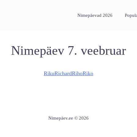
Nimepäevad 2026
Popul
Nimepäev 7. veebruar
Riku
Richard
Riho
Riko
Nimepäev.ee © 2026