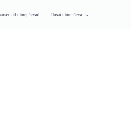
aarsemad nimepäevad
Ilusat nimepäeva