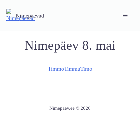
Skip
to
Nimepäevad
Menu
content
Nimepäev 8. mai
Timmo
Timmu
Timo
Nimepäev.ee © 2026