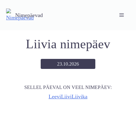
Skip
to
Nimepäevad
Menu
content
Liivia nimepäev
23.10.2026
SELLEL PÄEVAL ON VEEL NIMEPÄEV:
Leevi
Liivi
Liivika