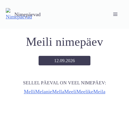
Skip
to
Nimepäevad
Menu
content
Meili nimepäev
12.09.2026
SELLEL PÄEVAL ON VEEL NIMEPÄEV:
Melli
Melanie
Mella
Meeli
Meelike
Meila