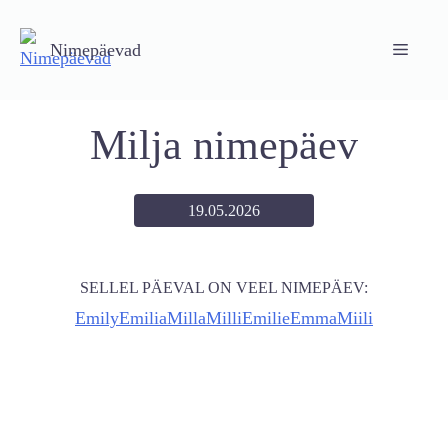
Skip
to
Nimepäevad
Menu
content
Milja nimepäev
19.05.2026
SELLEL PÄEVAL ON VEEL NIMEPÄEV:
Emily
Emilia
Milla
Milli
Emilie
Emma
Miili