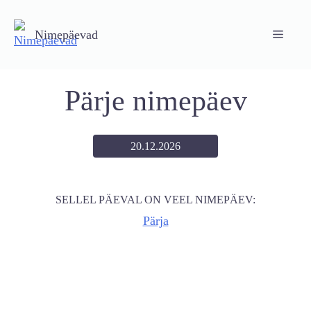
Skip
to
Nimepäevad
Menu
content
Pärje nimepäev
20.12.2026
SELLEL PÄEVAL ON VEEL NIMEPÄEV:
Pärja