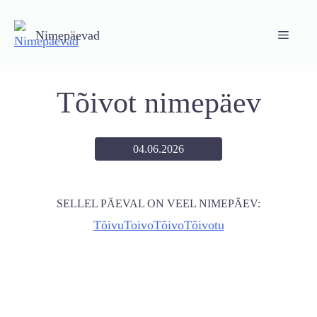
Skip
to
Nimepäevad
Menu
content
Tõivot nimepäev
04.06.2026
SELLEL PÄEVAL ON VEEL NIMEPÄEV:
Tõivu
Toivo
Tõivo
Tõivotu