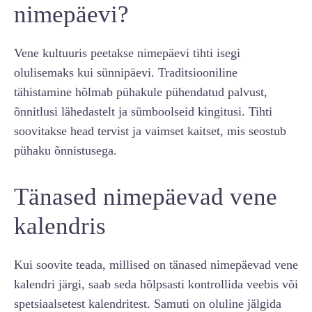
nimepäevi?
Vene kultuuris peetakse nimepäevi tihti isegi
olulisemaks kui sünnipäevi. Traditsiooniline
tähistamine hõlmab pühakule pühendatud palvust,
õnnitlusi lähedastelt ja sümboolseid kingitusi. Tihti
soovitakse head tervist ja vaimset kaitset, mis seostub
pühaku õnnistusega.
Tänased nimepäevad vene
kalendris
Kui soovite teada, millised on tänased nimepäevad vene
kalendri järgi, saab seda hõlpsasti kontrollida veebis või
spetsiaalsetest kalendritest. Samuti on oluline jälgida