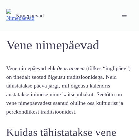
Skip
to
Nimepäevad
Menu
content
Vene nimepäevad
Vene nimepäevad ehk
день ангела
(tõlkes “inglipäev”)
on tihedalt seotud õigeusu traditsioonidega. Neid
tähistatakse päeva järgi, mil õigeusu kalendris
austatakse inimese nime kaitsepühakut. Seetõttu on
vene nimepäevadest saanud oluline osa kultuurist ja
perekondlikest traditsioonidest.
Kuidas tähistatakse vene