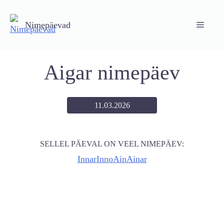
Skip
to
Nimepäevad
Menu
content
Aigar nimepäev
11.03.2026
SELLEL PÄEVAL ON VEEL NIMEPÄEV:
Innar
Inno
Ain
Ainar