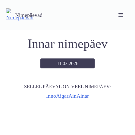
Skip
to
Nimepäevad
Menu
content
Innar nimepäev
11.03.2026
SELLEL PÄEVAL ON VEEL NIMEPÄEV:
Inno
Aigar
Ain
Ainar