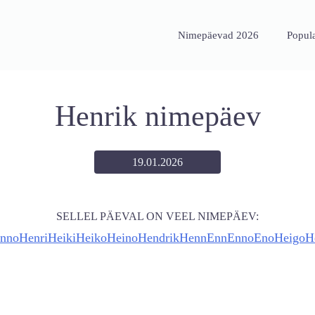
Nimepäevad 2026
Popul
Henrik nimepäev
19.01.2026
SELLEL PÄEVAL ON VEEL NIMEPÄEV:
nno
Henri
Heiki
Heiko
Heino
Hendrik
Henn
Enn
Enno
Eno
Heigo
H